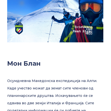
Мон Блан
Осумдневна Македонска експедиција на Алпи.
Каде учество можат да земат сите членови од
планинарските друштва. Искачувањето ќе се
одвива во две земји Италија и Франција. Сите
подетални информации ќе ги добиете на