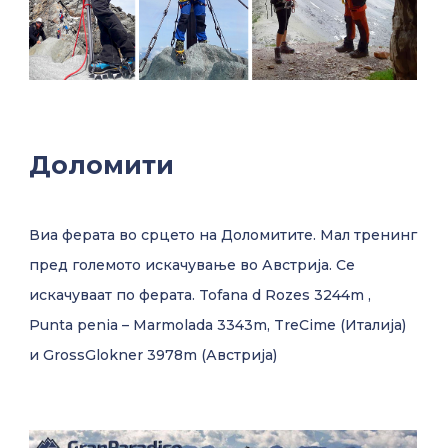
Доломити
Виа ферата во срцето на Доломитите. Мал тренинг
пред големото искачување во Австрија. Се
искачуваат по ферата. Tofana d Rozes 3244m ,
Punta penia – Marmolada 3343m, TrеCime (Италија)
и GrossGlokner 3978m (Австрија)