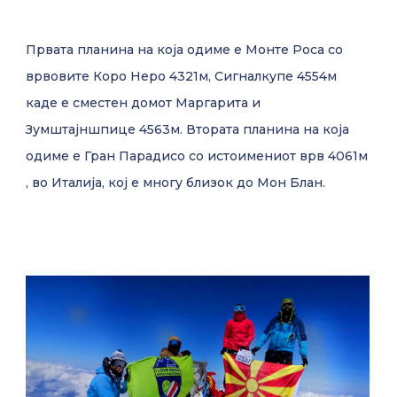
Првата планина на која одиме е Монте Роса со
врвовите Коро Неро 4321м, Сигналкупе 4554м
каде е сместен домот Маргарита и
Зумштајншпице 4563м. Втората планина на која
одиме е Гран Парадисо со истоимениот врв 4061м
, во Италија, кој е многу близок до Мон Блан.