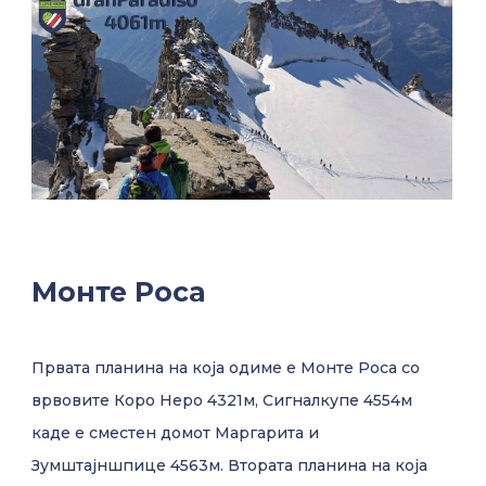
Монте Роса
Првата планина на која одиме е Монте Роса со
врвовите Коро Неро 4321м, Сигналкупе 4554м
каде е сместен домот Маргарита и
Зумштајншпице 4563м. Втората планина на која