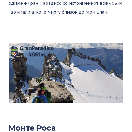
одиме е Гран Парадисо со истоимениот врв 4061м
, во Италија, кој е многу близок до Мон Блан.
Монте Роса