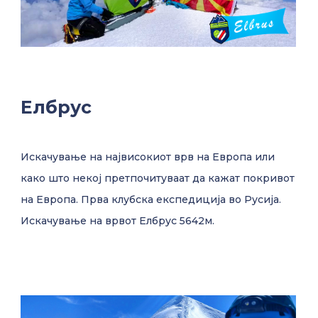
Елбрус
Искачување на највисокиот врв на Европа или
како што некој претпочитуваат да кажат покривот
на Европа. Прва клубска експедиција во Русија.
Искачување на врвот Елбрус 5642м.